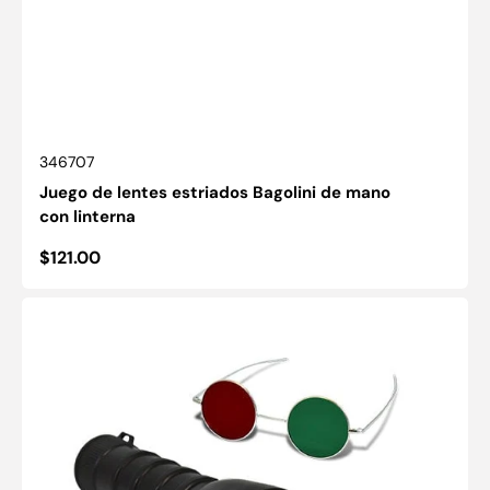
SKU:
346707
Juego de lentes estriados Bagolini de mano
con linterna
Precio
$121.00
habitual
Prueba
de
tres
caracteres
de
Berens