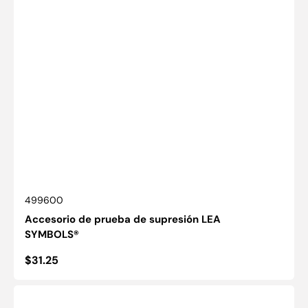
SKU:
499600
Accesorio de prueba de supresión LEA
SYMBOLS®
Precio
$31.25
habitual
Gafas
Anaglifo