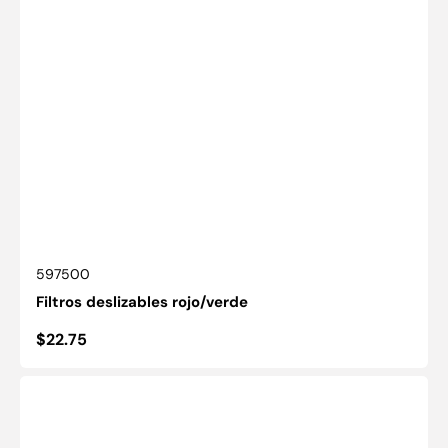
SKU:
597500
Filtros deslizables rojo/verde
Precio
$22.75
habitual
Accesorio
de
prueba
de