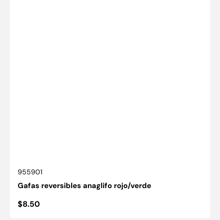
SKU:
955901
Gafas reversibles anaglifo rojo/verde
Precio
$8.50
habitual