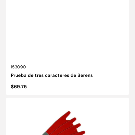
SKU:
153090
Prueba de tres caracteres de Berens
Precio
$69.75
habitual
Filtros
deslizables
rojo/verde