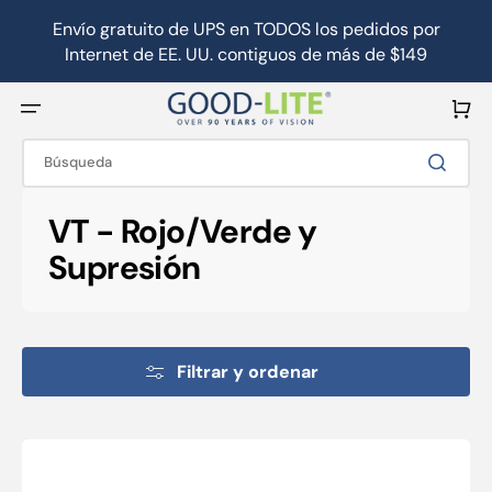
Ir
directamente
Envío gratuito de UPS en TODOS los pedidos por
al
Internet de EE. UU. contiguos de más de $149
contenido
Carrito
Búsqueda
Colección:
VT - Rojo/Verde y
Supresión
Filtrar y ordenar
Gafas
reversibles