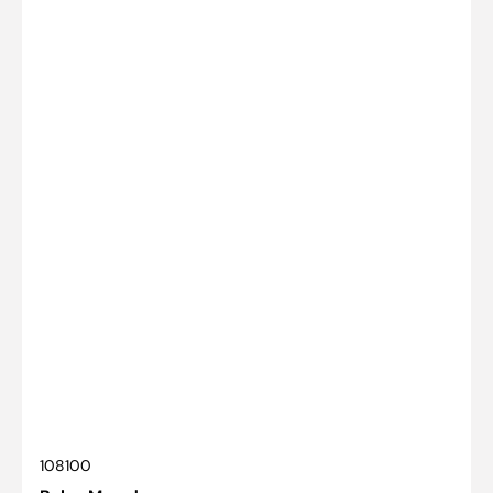
SKU:
108100