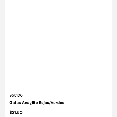
SKU:
955100
Gafas Anaglifo Rojas/Verdes
Precio
$21.50