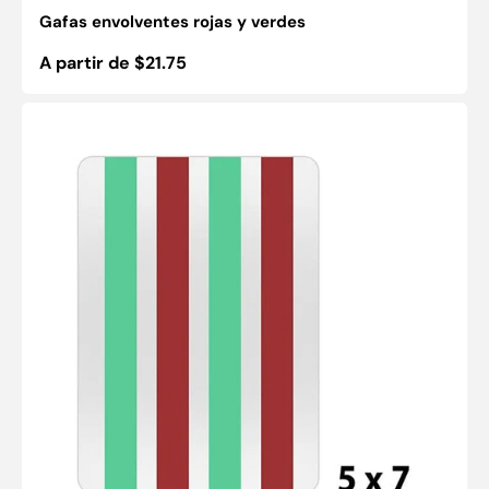
Gafas envolventes rojas y verdes
Precio
A partir de $21.75
habitual
Hojas
de
lectura
rojas/verdes