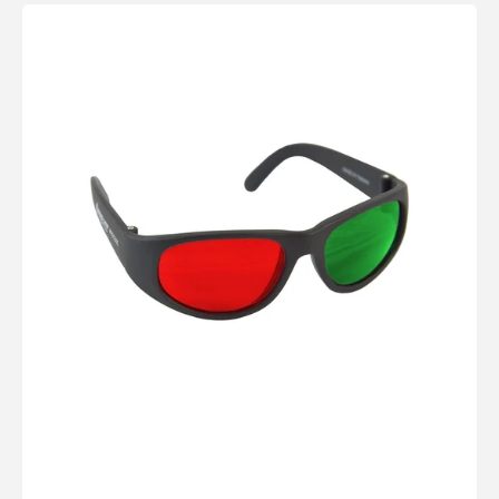
Gafas
Good-
Lite
Rojas/Verdes
Pediátricas
o
Adultos