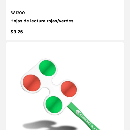
SKU:
681300
Hojas de lectura rojas/verdes
Precio
$9.25
habitual
Aletas
reversibles
rojas/verdes