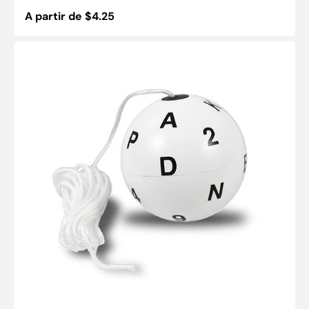
Precio
A partir de $4.25
habitual
Bolas
Marsden