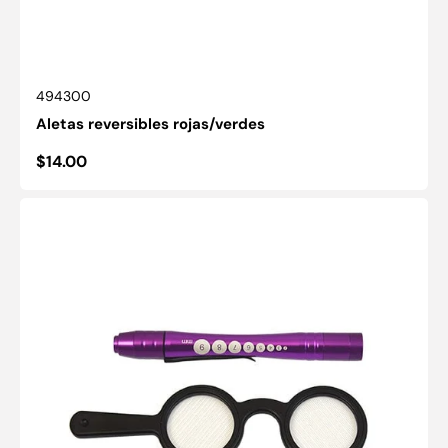
SKU:
494300
Aletas reversibles rojas/verdes
Precio
$14.00
habitual
Juego
de
lentes
estriados
Bagolini
de
mano
con
linterna