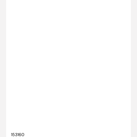
SKU:
153160