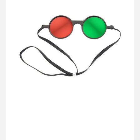
anaglifo
rojo/verde