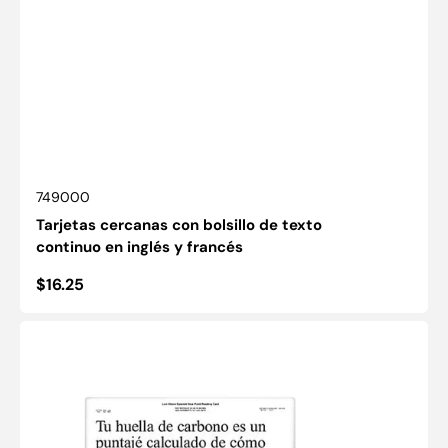
SKU:
749000
Tarjetas cercanas con bolsillo de texto
continuo en inglés y francés
Precio
$16.25
habitual
Tarjeta
Española
de
Lectura
Continua
para