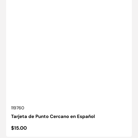
SKU:
119760
Tarjeta de Punto Cercano en Español
Precio
$15.00
habitual