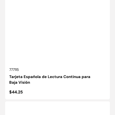
SKU:
777115
Tarjeta Española de Lectura Continua para
Baja Visión
Precio
$44.25
habitual
Texto
continuo
vietnamita