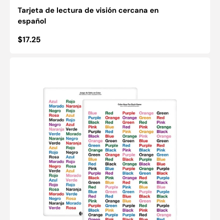
Tarjeta de lectura de visión cercana en
español
Precio
$17.25
habitual
Juego
de
Rock
Color
Facility