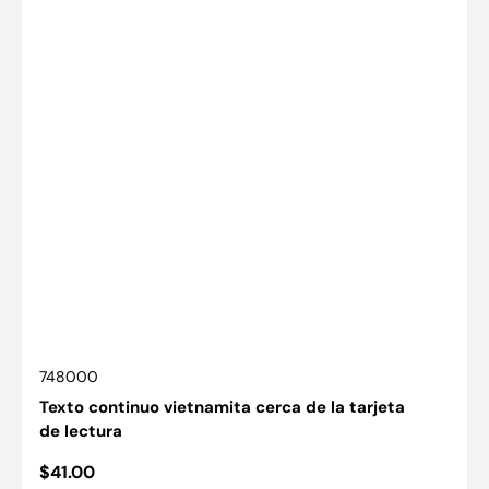
SKU:
748000
Texto continuo vietnamita cerca de la tarjeta
de lectura
Precio
$41.00