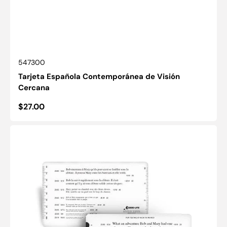
SKU:
547300
Tarjeta Española Contemporánea de Visión
Cercana
Precio
$27.00
habitual
Tarjetas
cercanas
con
bolsillo
de
texto
continuo
en
inglés
y