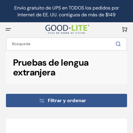
Ir
directamente
Envío gratuito de UPS en TODOS los pedidos por
al
Internet de EE. UU. contiguos de más de $149
contenido
Carrito
Búsqueda
Colección:
Pruebas de lengua
extranjera
Filtrar y ordenar
Tarjeta
de