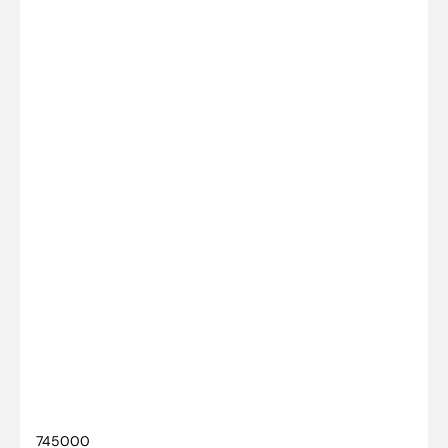
SKU:
745000