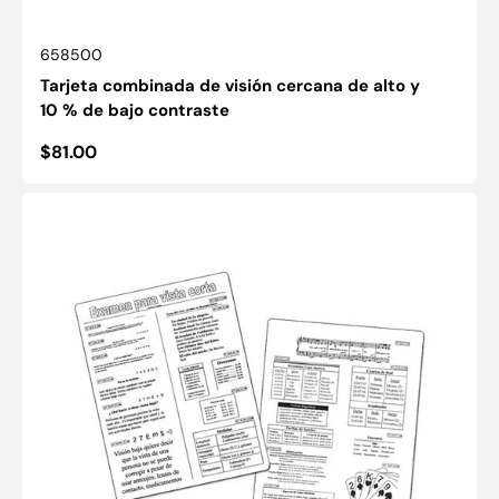
SKU:
658500
Tarjeta combinada de visión cercana de alto y
10 % de bajo contraste
Precio
$81.00
habitual
Tarjeta
Española
Contemporánea
de
Visión
Cercana