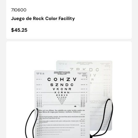
SKU:
710600
Juego de Rock Color Facility
Precio
$45.25
habitual
Tarjeta
combinada
de
visión
cercana
de
alto
y
10
%
de
bajo
contraste